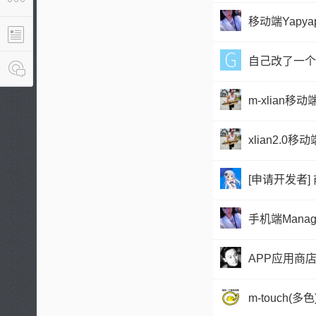
移动端Yapya
自己改了一个
m-xlian移动
xlian2.0
[申请开发者]
手机端Managi
APP应用商
›
m-touch(多