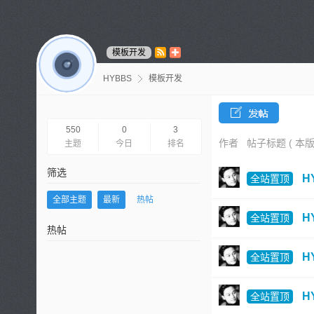
模板开发
HYBBS
模板开发
550
0
3
作者 帖子标题 ( 本版帖
主题
今日
排名
筛选
H
全站置顶
全部主题
最新
热帖
H
全站置顶
热帖
H
全站置顶
H
全站置顶