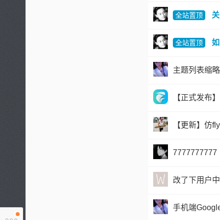
关
全站置顶
如
全站置顶
主题列表缩略
【正式发布】
【更新】仿fl
7777777777
改了下用户中
手机端Google