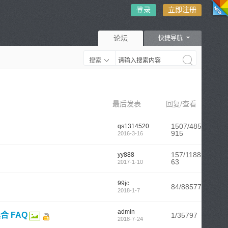
登录
立即注册
论坛
快捷导航
搜索
切换风
最后发表
回复/查看
1507/485
qs1314520
915
2016-3-16
157/1188
yy888
63
2017-1-10
99jc
格
84/88577
2018-1-7
admin
合 FAQ
1/35797
2018-7-24