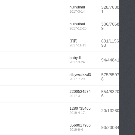
328/7630
huihuihui
1
2017-3-14
306/7068
huihuihui
9
2017-12-25
691/1156
子航
93
2017-11-13
babydl
94/44841
2017-3-24
575/8597
slbywxzkzxl3
8
2017-7-29
554/8320
2200524574
6
2017-3-1
1280735465
20/13260
2019-4-17
3560017986
93/23084
2019-9-4