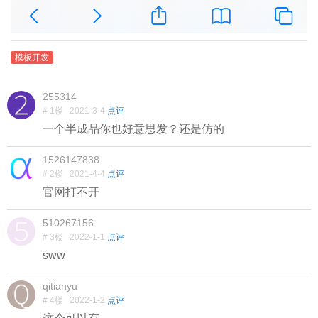
模板开发
255314
# 1楼
2021-3-4
点评
一个半成品你也好意思发？还是仿的
1526147838
# 2楼
2021-4-4
点评
官网打不开
510267156
# 3楼
2022-1-1
点评
sww
qitianyu
# 4楼
2022-1-2
点评