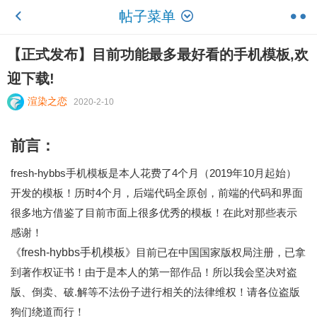
帖子菜单
【正式发布】目前功能最多最好看的手机模板,欢
迎下载!
渲染之恋
2020-2-10
前言
：
fresh-hybbs手机模板是本人花费了4个月（2019
年
10
月起始
）
开发的模板
！
历时
4个月，后端代码全原创
，
前端的代码和界面
很多地方借鉴了目前市面上很多优秀的模板！在此对那些表示
感谢！
fresh-hybbs手机模板
《
》目前
已
在中国国家版权局注册，
已
拿
到著作权证书！由于是本人的第一部作品！所以我会坚决对盗
版、倒卖、破.解等不法份子进行相关的法律维权！请各位盗版
狗们绕道而行！