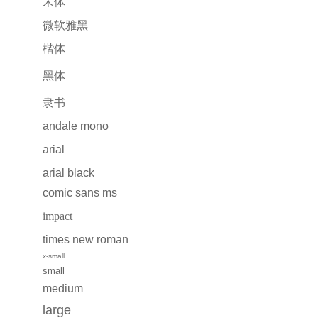
宋体
微软雅黑
楷体
黑体
隶书
andale mono
arial
arial black
comic sans ms
impact
times new roman
x-small
small
medium
large