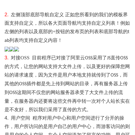
2.
左侧顶部底部导航自定义
正如您所看到的我们的模板界
面支持自定义，所以各大页面导航均支持自定义列表！例如
左侧的列表以及底部的
+
按钮的发布页的列表和底部导航的
t
列表均支持自定义内容！
ab
3.
对接
OSS
目前程序已对接了阿里云
采用了
直传
OSS
JS
OSS
的方式，让您的网站支持大文件上传，以及更好的保障您网
站的请求速度，因为文件是用户本地支持就传到了
，而
OSS
其他的
插件都是先上传到网站的目录，再有服务器上传
OSS
到
这期间不仅您的网站服务器承受了大文件上传的流
OSS
量，在服务器内还要将这些文件再中转一次对个人站长实在
是不友好，所以我们采用了直传的方式。
4.
用户空间
程序对用户中心和用户空间进行了分开的操
作，用户所访问的是用户自己的用户中心，而游客访问的则
是用户的个人空间，在个人空间添加了留言的功能，用户可