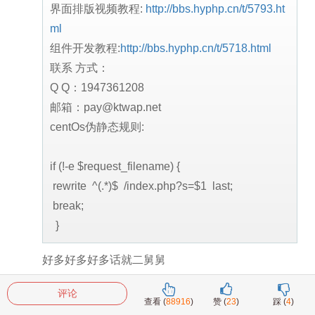
界面排版视频教程:
http://bbs.hyphp.cn/t/5793.ht
ml
组件开发教程:
http://bbs.hyphp.cn/t/5718.html
联系 方式：
Q Q：1947361208
邮箱：pay@ktwap.net
centOs伪静态规则:
if (!-e $request_filename) {
rewrite ^(.*)$ /index.php?s=$1 last;
break;
}
好多好多好多话就二舅舅
评论
查看 (
88916
)
赞 (
23
)
踩 (
4
)
上一页
下一页