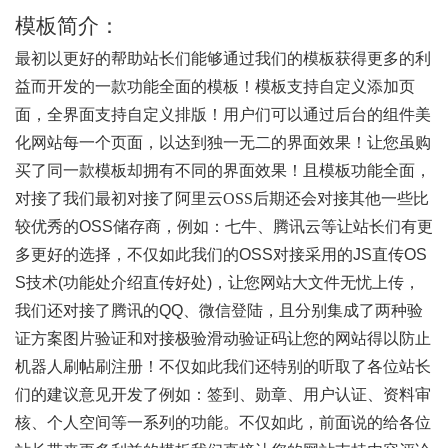
模板简介：
最初以更好的帮助站长们能够通过我们的模板获得更多的利
益而开发的一款功能全面的模板！模板支持自定义添加页
面，全界面支持自定义排版！用户们可以通过后台的组件美
化网站每一个页面，以达到独一无二的界面效果！让您虽购
买了同一款模板却拥有不同的界面效果！且模板功能全面，
对接了我们最初对接了阿里云
OSS
后期还会对接其他一些比
较优秀的
OSS
储存商，例如：七牛、腾讯云等让站长们有更
多更好的选择，不仅如此我们的
OSS
对接采用的
JS
直传
OS
S
技术
(
功能处介绍直传好处
)
，让您网站大文件无忧上传，
我们还对接了腾讯的
QQ
、微信登陆，且分别集成了两种验
证方案图片验证和对接极验滑动验证码让您的网站得以防止
机器人刷帖刷注册！不仅如此我们还特别的听取了各位站长
们的建议意见开发了例如：签到、勋章、用户认证、资料审
核、个人空间等一系列的功能。不仅如此，前面说的给各位