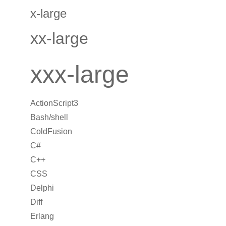
x-large
xx-large
xxx-large
ActionScript3
Bash/shell
ColdFusion
C#
C++
CSS
Delphi
Diff
Erlang