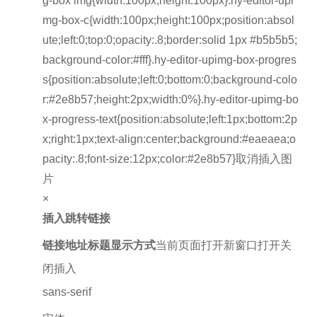
g-box img{width:100px;height:100px}.hy-editor-upi
mg-box-c{width:100px;height:100px;position:absol
ute;left:0;top:0;opacity:.8;border:solid 1px #b5b5b5;
background-color:#fff}.hy-editor-upimg-box-progres
s{position:absolute;left:0;bottom:0;background-colo
r:#2e8b57;height:2px;width:0%}.hy-editor-upimg-bo
x-progress-text{position:absolute;left:1px;bottom:2p
x;right:1px;text-align:center;background:#eaeaea;o
pacity:.8;font-size:12px;color:#2e8b57}取消插入图
片
×
插入跳转链接
链接地址
标题
显示方式
当前页面打开新窗口打开关
闭插入
sans-serif