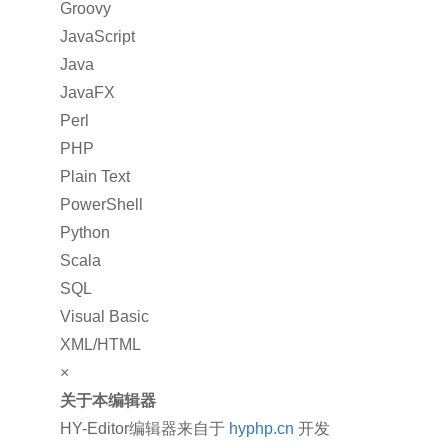
Groovy
JavaScript
Java
JavaFX
Perl
PHP
Plain Text
PowerShell
Python
Scala
SQL
Visual Basic
XML/HTML
×
关于本编辑器
HY-Editor编辑器来自于
hyphp.cn
开发