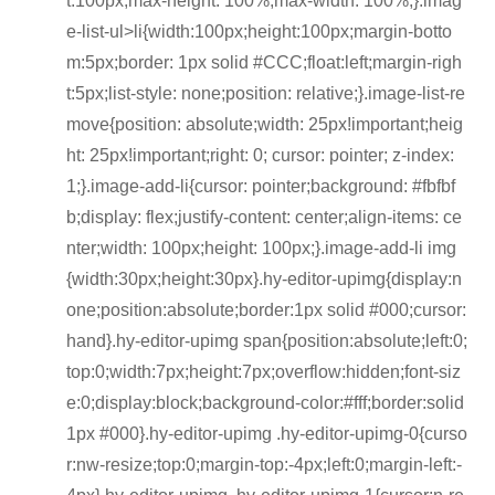
t:100px;max-height: 100%;max-width: 100%;}.imag
e-list-ul>li{width:100px;height:100px;margin-botto
m:5px;border: 1px solid #CCC;float:left;margin-righ
t:5px;list-style: none;position: relative;}.image-list-re
move{position: absolute;width: 25px!important;heig
ht: 25px!important;right: 0; cursor: pointer; z-index:
1;}.image-add-li{cursor: pointer;background: #fbfbf
b;display: flex;justify-content: center;align-items: ce
nter;width: 100px;height: 100px;}.image-add-li img
{width:30px;height:30px}.hy-editor-upimg{display:n
one;position:absolute;border:1px solid #000;cursor:
hand}.hy-editor-upimg span{position:absolute;left:0;
top:0;width:7px;height:7px;overflow:hidden;font-siz
e:0;display:block;background-color:#fff;border:solid
1px #000}.hy-editor-upimg .hy-editor-upimg-0{curso
r:nw-resize;top:0;margin-top:-4px;left:0;margin-left:-