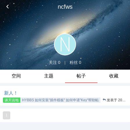
ncfws
关注 0
|
粉丝 0
空间
主题
帖子
收藏
新人！
谈天说地
HYBBS 如何安装"插件模板" 如何申请"Key"帮助帖
发表于 2017-9-10
1