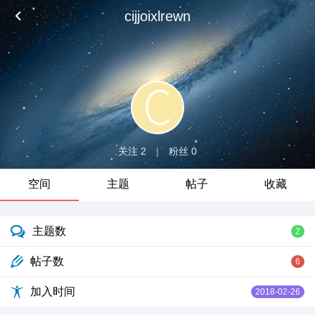
cijjoixlrewn
关注 2
|
粉丝 0
空间
主题
帖子
收藏
主题数
2
帖子数
6
加入时间
2018-02-26