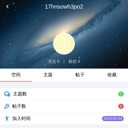
17hnsowh3po2
关注 0
|
粉丝 0
空间
主题
帖子
收藏
主题数
2
帖子数
8
加入时间
2019-05-04