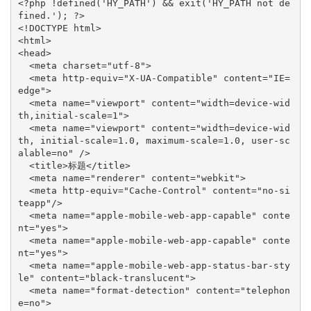
<?php !defined('HY_PATH') && exit('HY_PATH not de
fined.'); ?>

<!DOCTYPE html>

<html>

<head>

  <meta charset="utf-8">

  <meta http-equiv="X-UA-Compatible" content="IE=
edge">

  <meta name="viewport" content="width=device-wid
th,initial-scale=1">

  <meta name="viewport" content="width=device-wid
th, initial-scale=1.0, maximum-scale=1.0, user-sc
alable=no" />

  <title>标题</title>

  <meta name="renderer" content="webkit">

  <meta http-equiv="Cache-Control" content="no-si
teapp"/>

  <meta name="apple-mobile-web-app-capable" conte
nt="yes">

  <meta name="apple-mobile-web-app-capable" conte
nt="yes">

  <meta name="apple-mobile-web-app-status-bar-sty
le" content="black-translucent">

  <meta name="format-detection" content="telephon
e=no">
