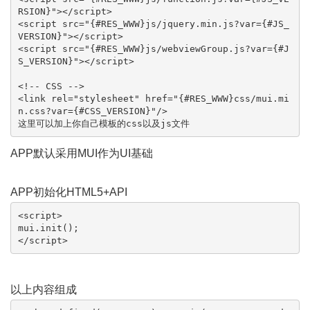
RSION}"></script>

<script src="{#RES_WWW}js/jquery.min.js?var={#JS_
VERSION}"></script>

<script src="{#RES_WWW}js/webviewGroup.js?var={#J
S_VERSION}"></script>

<!-- CSS -->

<link rel="stylesheet" href="{#RES_WWW}css/mui.mi
n.css?var={#CSS_VERSION}"/>

这里可以加上你自己模板的css以及js文件
APP默认采用MUI作为UI基础
APP初始化HTML5+API
<script>

mui.init();

</script>
以上内容组成