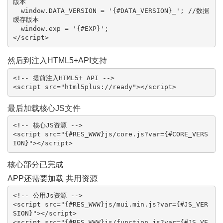
版本

  window.DATA_VERSION = '{#DATA_VERSION}_'; //数据
缓存版本

  window.exp = '{#EXP}';

</script>
然后到注入HTML5+API支持
<!-- 提前注入HTML5+ API -->

<script src="html5plus://ready"></script>
最后加载核心JS文件
<!-- 核心JS资源 -->

<script src="{#RES_WWW}js/core.js?var={#CORE_VERS
ION}"></script>
核心部分已完成
APP还需要加载 共用资源
<!-- 公用Js资源 -->

<script src="{#RES_WWW}js/mui.min.js?var={#JS_VER
SION}"></script>

<script src="{#RES_WWW}js/function.js?var={#JS_VE