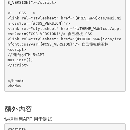
S_VERSION}"></script>

<!-- CSS -->

<link rel="stylesheet" href="{#RES_WWW}css/mui.mi
n.css?var={#CSS_VERSION}"/>

<link rel="stylesheet" href="{#THEME_WWW}css/app.
css?var={#CSS_VERSION}"/> 自己模板 CSS

<link rel="stylesheet" href="{#THEME_WWW}icon/ico
nfont.css?var={#CSS_VERSION}"/> 自己模板的图标

<script>

//初始化HTML5+API

mui.init();

</script>

</head>

<body>
额外内容
快捷重启APP 用于调试
<script>
