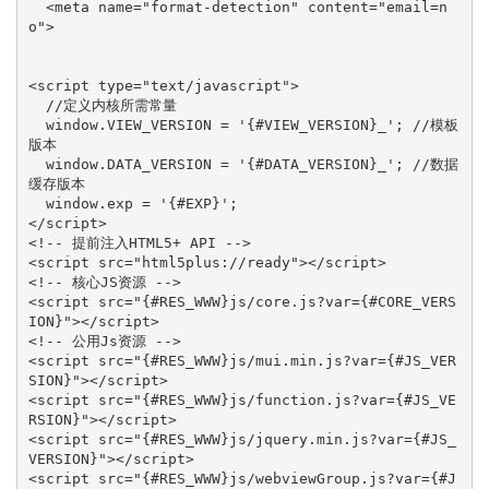
  <meta name="format-detection" content="email=n
o">

<script type="text/javascript">

  //定义内核所需常量

  window.VIEW_VERSION = '{#VIEW_VERSION}_'; //模板
版本

  window.DATA_VERSION = '{#DATA_VERSION}_'; //数据
缓存版本

  window.exp = '{#EXP}';

</script>

<!-- 提前注入HTML5+ API -->

<script src="html5plus://ready"></script>

<!-- 核心JS资源 -->

<script src="{#RES_WWW}js/core.js?var={#CORE_VERS
ION}"></script>

<!-- 公用Js资源 -->

<script src="{#RES_WWW}js/mui.min.js?var={#JS_VER
SION}"></script>

<script src="{#RES_WWW}js/function.js?var={#JS_VE
RSION}"></script>

<script src="{#RES_WWW}js/jquery.min.js?var={#JS_
VERSION}"></script>

<script src="{#RES_WWW}js/webviewGroup.js?var={#J